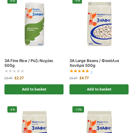
-8%
-9%
3A Fine Rice / Ρύζι Νυχάκι
3A Large Beans / Φασόλια
500g
Χονδρά 500g
2
£
2.27
£
4.77
£
2.47
£
5.27
Add to basket
Add to basket
-4%
-10%