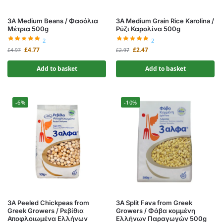
3A Medium Beans / Φασόλια
3A Medium Grain Rice Karolina /
Μέτρια 500g
Ρύζι Καρολίνα 500g
2
2
£
4.77
£
2.47
£
4.97
£
2.97
Add to basket
Add to basket
-6%
-10%
3A Peeled Chickpeas from
3A Split Fava from Greek
Greek Growers / Ρεβίθια
Growers / Φάβα κομμένη
Αποφλοιωμένα Ελλήνων
Ελλήνων Παραγωγών 500g