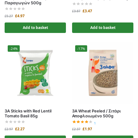
Παραγωγών 500g
£
3.47
£
3.87
£
4.97
£
5.27
Add to basket
Add to basket
-24%
-17%
3A Sticks with Red Lentil
3A Wheat Peeled / Σιτάρι
Tomato Basil 85g
Αποφλοιωμένο 500g
1
£
2.27
£
1.97
£
2.97
£
2.37