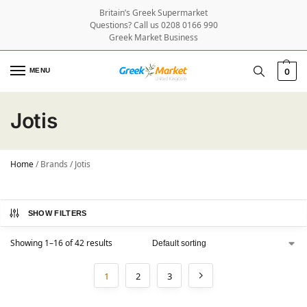
Britain’s Greek Supermarket
Questions? Call us 0208 0166 990
Greek Market Business
MENU
0
Jotis
Home
/
Brands
/
Jotis
SHOW FILTERS
Showing 1–16 of 42 results
1
2
3