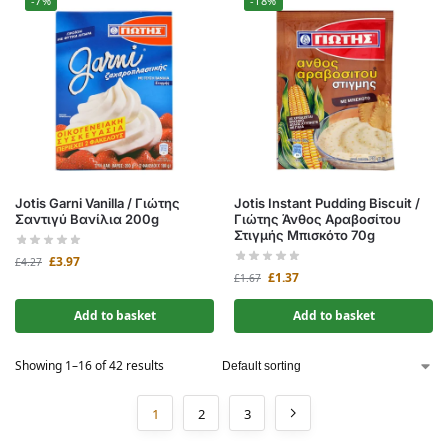
-7%
-18%
Jotis Garni Vanilla / Γιώτης
Jotis Instant Pudding Biscuit /
Σαντιγύ Βανίλια 200g
Γιώτης Άνθος Αραβοσίτου
Στιγμής Μπισκότο 70g
£
3.97
£
4.27
£
1.37
£
1.67
Add to basket
Add to basket
Showing 1–16 of 42 results
1
2
3