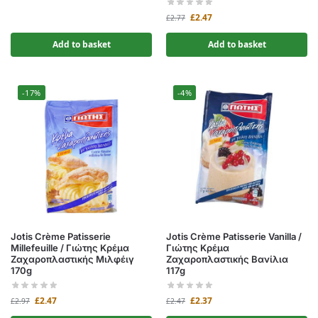
£
2.47
£
2.77
Add to basket
Add to basket
-17%
-4%
Jotis Crème Patisserie
Jotis Crème Patisserie Vanilla /
Millefeuille / Γιώτης Κρέμα
Γιώτης Κρέμα
Ζαχαροπλαστικής Μιλφέιγ
Ζαχαροπλαστικής Βανίλια
170g
117g
£
2.47
£
2.37
£
2.97
£
2.47