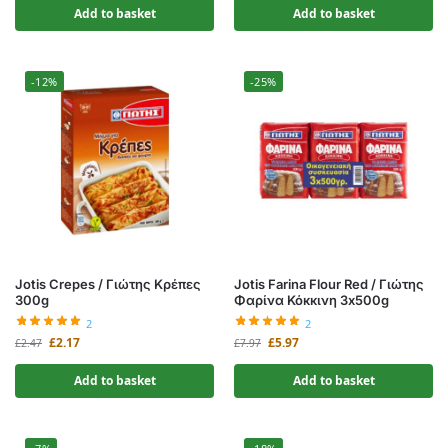
Add to basket
Add to basket
-12%
-25%
Jotis Crepes / Γιώτης Κρέπες
Jotis Farina Flour Red / Γιώτης
300g
Φαρίνα Κόκκινη 3x500g
2
2
£
2.17
£
5.97
£
2.47
£
7.97
Add to basket
Add to basket