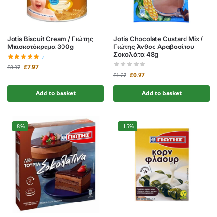
Jotis Biscuit Cream / Γιώτης
Jotis Chocolate Custard Mix /
Μπισκοτόκρεμα 300g
Γιώτης Άνθος Αραβοσίτου
Σοκολάτα 48g
4
£
7.97
£
8.97
£
0.97
£
1.27
Add to basket
Add to basket
-8%
-15%