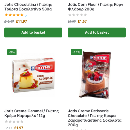
Jotis Chocolatina / Γιώτης
Jotis Corn Flour / Γιώτης Κορν
Τούρτα Σοκολατίνα 580g
Φλάουρ 200g
2
£
11.97
£
1.67
£
12.97
£
1.97
Add to basket
Add to basket
-9%
-11%
Jotis Creme Caramel / Γιώτης
Jotis Crème Patisserie
Κρέμα Καραμελέ 112g
Chocolate / Γιώτης Κρέμα
Ζαχαροπλαστικής Σοκολάτα
200g
£
1.97
£
2.17