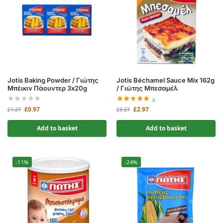
Jotis Baking Powder / Γιώτης
Jotis Béchamel Sauce Mix 162g
Μπέικιν Πάουντερ 3x20g
/ Γιώτης Μπεσαμέλ
4
£
0.97
£
2.97
£
1.27
£
3.27
Add to basket
Add to basket
-11%
-24%