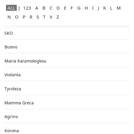
ALL
123
A
B
C
D
E
F
G
H
I
J
K
L
M
N
O
P
R
S
T
V
Z
SKO
Buono
Maria Karamolegkou
Violanta
Tyroleza
Mamma Greca
Agrino
Korona