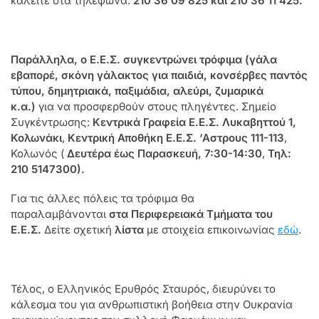
καλείτε στα τηλέφωνα:
210 36 09 825 και 210 36 11 425.
Παράλληλα, ο Ε.Ε.Σ. συγκεντρώνει τρόφιμα (
γάλα
εβαπορέ, σκόνη γάλακτος για παιδιά, κονσέρβες παντός
τύπου, δημητριακά, παξιμάδια, αλεύρι, ζυμαρικά
κ.α.)
για να προσφερθούν στους πληγέντες. Σημείο
Συγκέντρωσης:
Κεντρικά Γραφεία Ε.Ε.Σ. Λυκαβηττού 1,
Κολωνάκι
,
Κεντρική Αποθήκη Ε.Ε.Σ. ‘Aστρους 111-113
,
Κολωνός (
Δευτέρα έως Παρασκευή, 7:30-14:30
,
Τηλ:
210 5147300).
Για τις άλλες πόλεις τα τρόφιμα θα
παραλαμβάνονται
στα Περιφερειακά Τμήματα του
Ε.Ε.Σ.
Δείτε σχετική
λίστα
με στοιχεία επικοινωνίας
εδώ
.
Τέλος, o Ελληνικός Ερυθρός Σταυρός, διευρύνει το
κάλεσμα του για ανθρωπιστική βοήθεια στην Ουκρανία