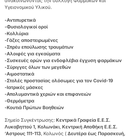
ανακοινώνοντας την συλλογή Φαρμάκων και
Υγειονομικού Υλικού.
-Αντιπυρετικά
-Φυσιολογικοί οροί
-Κολλύρια
-Γάζες αποστειρωμένες
-Σπρέυ επούλωσης τραυμάτων
-Αλοιφές για εγκαύματα
-Συσκευές ορών για ενδοφλέβια έγχυση φαρμάκων
-Σύριγγες όλων των μεγεθών
-Αιμοστατικά
-Στολές προστασίας ολόσωμες για τον Covid-19
-Ιατρικές μάσκες
-Απολυμαντικά χεριών και επιφανειών
-Θερμόμετρα
-Κουτιά Πρώτων Βοηθειών
Σημείο Συγκέντρωσης:
Κεντρικά Γραφεία Ε.Ε.Σ.
Λυκαβηττού 1, Κολωνάκι
,
Κεντρική Αποθήκη Ε.Ε.Σ.
‘Aστρους 111-113
, Κολωνός (
Δευτέρα έως Παρασκευή,