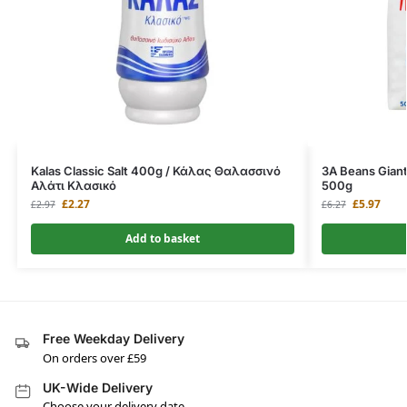
Kalas Classic Salt 400g / Κάλας Θαλασσινό
3A Beans Gian
Αλάτι Κλασικό
500g
£
2.27
£
5.97
£
2.97
£
6.27
Add to basket
Free Weekday Delivery
On orders over £59
UK-Wide Delivery
Choose your delivery date