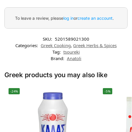
To leave a review, please
log in
or
create an account
.
SKU:
5201589021300
Categories:
Greek Cooking
,
Greek Herbs & Spices
Tag:
tsoureki
Brand:
Anatoli
Greek products you may also like
-24%
-5%