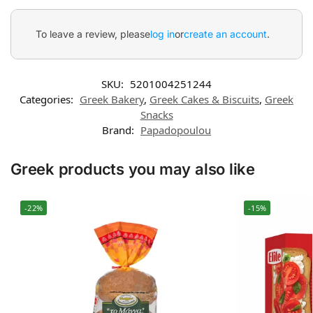
To leave a review, please
log in
or
create an account
.
SKU:
5201004251244
Categories:
Greek Bakery
,
Greek Cakes & Biscuits
,
Greek
Snacks
Brand:
Papadopoulou
Greek products you may also like
-22%
-15%