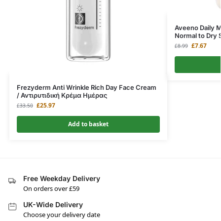
Aveeno Daily M
Normal to Dry 
£
7.67
£
8.99
Frezyderm Anti Wrinkle Rich Day Face Cream
/ Αντιρυτιδική Κρέμα Ημέρας
£
25.97
£
33.50
Add to basket
Free Weekday Delivery
On orders over £59
UK-Wide Delivery
Choose your delivery date