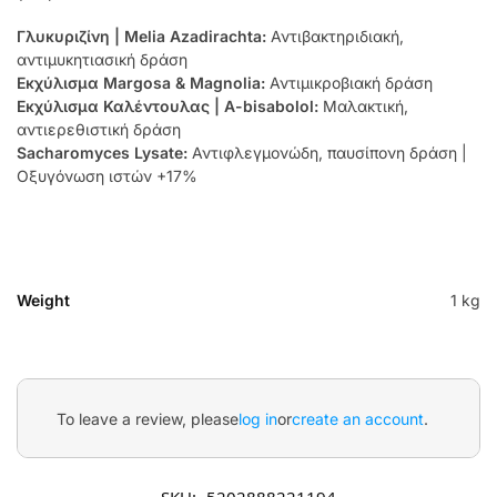
Γλυκυριζίνη | Melia Azadirachta:
Αντιβακτηριδιακή,
αντιμυκητιασική δράση
Εκχύλισμα Margosa & Magnolia:
Αντιμικροβιακή δράση
Εκχύλισμα Καλέντουλας | Α-bisabolol:
Μαλακτική,
αντιερεθιστική δράση
Sacharomyces Lysate:
Αντιφλεγμονώδη, παυσίπονη δράση |
Οξυγόνωση ιστών +17%
Weight
1 kg
To leave a review, please
log in
or
create an account
.