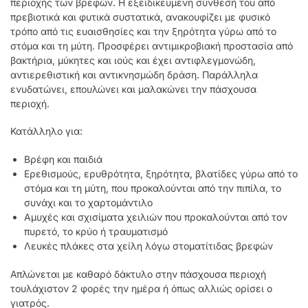
περιοχής των βρεφών. Η εξειδικευμένη σύνθεσή του από
πρεβιοτικά και φυτικά συστατικά, ανακουφίζει με φυσικό
τρόπο από τις ευαισθησίες και την ξηρότητα γύρω από το
στόμα και τη μύτη. Προσφέρει αντιμικροβιακή προστασία από
βακτήρια, μύκητες και ιούς και έχει αντιφλεγμονώδη,
αντιερεθιστική και αντικνησμώδη δράση. Παράλληλα
ενυδατώνει, επουλώνει και μαλακώνει την πάσχουσα
περιοχή.
Κατάλληλο για:
Βρέφη και παιδιά
Ερεθισμούς, ερυθρότητα, ξηρότητα, βλατίδες γύρω από το
στόμα και τη μύτη, που προκαλούνται από την πιπίλα, το
συνάχι και το χαρτομάντιλο
Αμυχές και σχισίματα χειλιών που προκαλούνται από τον
πυρετό, το κρύο ή τραυματισμό
Λευκές πλάκες στα χείλη λόγω στοματίτιδας βρεφών
Απλώνεται με καθαρό δάκτυλο στην πάσχουσα περιοχή
τουλάχιστον 2 φορές την ημέρα ή όπως αλλιώς ορίσει ο
γιατρός.