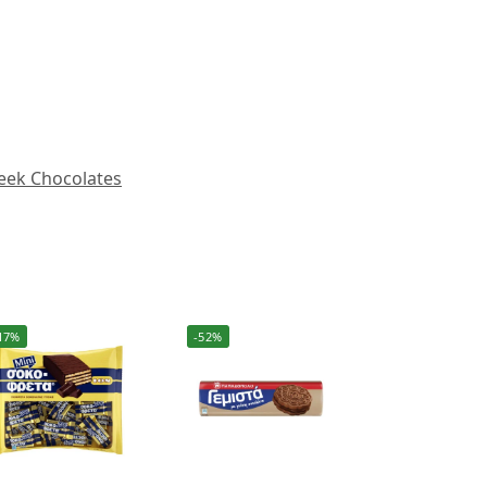
eek Chocolates
17%
-52%