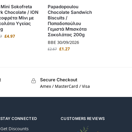
 Mini Sokofreta
Papadopoulou
k Chocolate / ΙΟΝ
Chocolate Sandwich
κοφρέτα Μίνι με
Biscuits /
κολάτα Υγείας
Παπαδοπούλου
0g
Γεμιστά Μπισκότα
Σοκολάτας 200g
£
4.97
97
BBE 30/09/2026
£
1.27
£
2.67
t
Secure Checkout
Amex / MasterCard / Visa
STAY CONNECTED
CUSTOMERS REVIEWS
Get Discounts