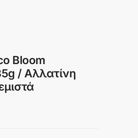
oco Bloom
35g / Αλλατίνη
εμιστά