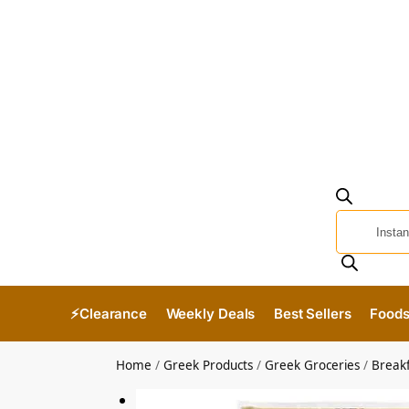
⚡Clearance
Weekly Deals
Best Sellers
Food
Home
/
Greek Products
/
Greek Groceries
/
Break