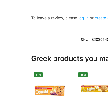
To leave a review, please
log in
or
create
SKU:
5203064
Greek products you may
-34%
-15%