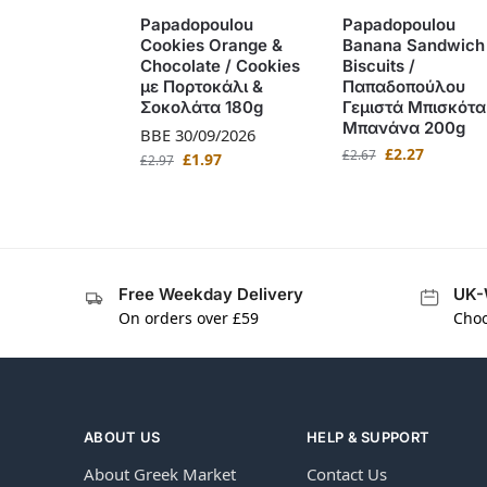
Papadopoulou
Papadopoulou
Cookies Orange &
Banana Sandwich
Chocolate / Cookies
Biscuits /
με Πορτοκάλι &
Παπαδοπούλου
Σοκολάτα 180g
Γεμιστά Μπισκότα
Μπανάνα 200g
BBE 30/09/2026
£
2.27
£
2.67
£
1.97
£
2.97
Free Weekday Delivery
UK-
On orders over £59
Choo
ABOUT US
HELP & SUPPORT
About Greek Market
Contact Us