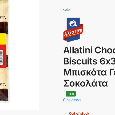
Sale!
Allatini Ch
Biscuits 6x
Μπισκότα Γ
Σοκολάτα
-18%
0 reviews
Out of stock