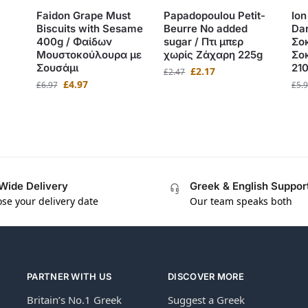
Faidon Grape Must
Papadopoulou Petit-
Ion
Biscuits with Sesame
Beurre No added
Dar
400g / Φαίδων
sugar / Πτι μπερ
Σο
Μουστοκούλουρα με
χωρίς Ζάχαρη 225g
Σο
Σουσάμι
21
£
2.17
£
2.47
£
4.97
£
6.97
£
5.
Wide Delivery
Greek & English Suppor
se your delivery date
Our team speaks both
PARTNER WITH US
DISCOVER MORE
Britain’s No.1 Greek
Suggest a Greek