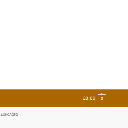
£
0.00
0
ά Σοκολάτα