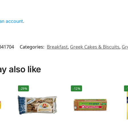
 an account
.
041704
Categories:
Breakfast
,
Greek Cakes & Biscuits
,
Gr
 also like
-29%
-12%
-