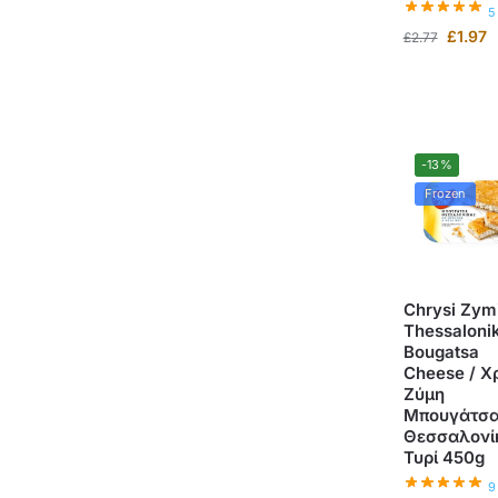
5
£
1.97
£
2.77
-13%
Frozen
Chrysi Zym
Thessalonik
Bougatsa
Cheese / Χ
Ζύμη
Μπουγάτσ
Θεσσαλονί
Τυρί 450g
9