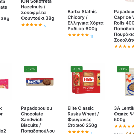
ION Sokofreta
eta
Hazelnuts /
late
Barba Stathis
Papadop
Σοκοφρέτα
Chicory /
Caprice 
Φουντούκι 38g
 38g
Ελληνικά Χόρτα
Rolls 400
5
Ραδίκια 600g
Παπαδοπ
Πουράκι
11
Σοκολάτ
-52%
-15%
-10%
k
Papadopoulou
Elite Classic
3A Lentil
or
Chocolate
Rusks Wheat /
Φακές Ψ
Sandwich
Φρυγανιές
500g
Biscuits /
Σταριού 250g
No2
Παπαδοπούλου
7
£
4.