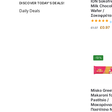
ION Sokofr
DISCOVER TODAY’S DEALS!
Milk Choco
Daily Deals
Wafer /
Σοκοφρέτα
9
£
0.97
£
1.37
-13%
Misko Gree
Makaroni f
Pastitsio /
Μακαρόνια
Παστίτσιο 