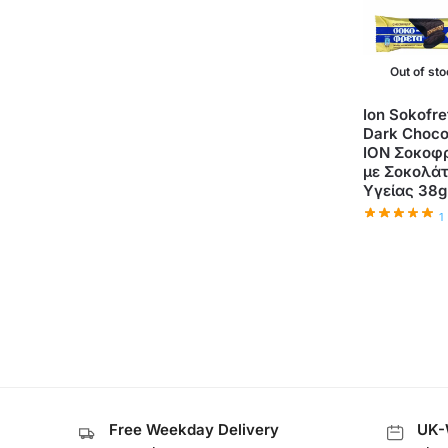
Out of st
Ion Sokofre
Dark Chocol
ΙΟΝ Σοκοφ
με Σοκολά
Υγείας 38g
1
Free Weekday Delivery
UK-