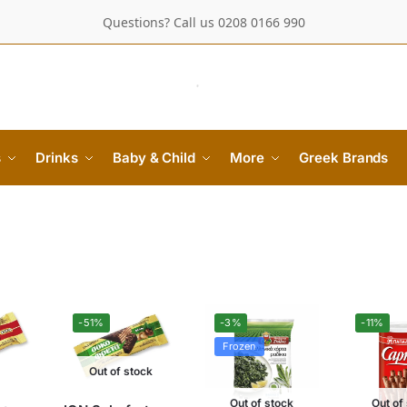
Questions? Call us 0208 0166 990
s
Drinks
Baby & Child
More
Greek Brands
-51%
-3%
-11%
Frozen
Out of stock
Out of stock
Out of