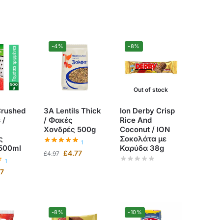
-4%
-8%
Out of stock
Crushed
3A Lentils Thick
Ion Derby Crisp
 /
/ Φακές
Rice And
Χονδρές 500g
Coconut / ΙΟΝ
ς
Σοκολάτα με
1
 500ml
Καρύδα 38g
£
4.77
£
4.97
1
97
-8%
-10%