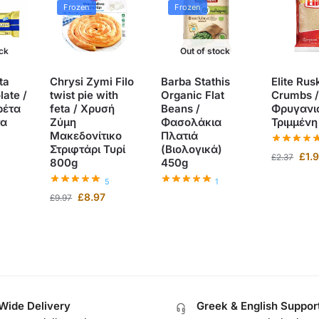
Frozen
Frozen
ock
Out of stock
ta
Chrysi Zymi Filo
Barba Stathis
Elite Rus
ate /
twist pie with
Organic Flat
Crumbs 
ρέτα
feta / Χρυσή
Beans /
Φρυγανι
τα
Ζύμη
Φασολάκια
Τριμμένη
Μακεδονίτικο
Πλατιά
Στριφτάρι Τυρί
(Βιολογικά)
£
1.
£
2.37
800g
450g
5
1
£
8.97
£
9.97
Wide Delivery
Greek & English Suppor