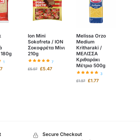
k
Ion Mini
Melissa Orzo
/
Sokofreta / ΙΟΝ
Medium
ά
Σοκοφρέτα Μίνι
Kritharaki /
 180g
210g
ΜΕΛΙΣΣΑ
Κριθαράκι
1
7
Μέτριο 500g
97
£
5.47
£
5.97
3
£
1.77
£
1.97
t
Secure Checkout