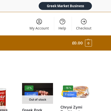
Greek Market Business
My Account
Help
Checkout
£
0.00
0
-2%
-16%
Frozen
Frozen
Out of stock
Chrysi Zymi
Greek Pork
 stock