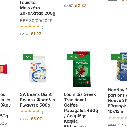
£
4.97
Γεμιστά
£
2.27
£
2.67
Μπισκότα
Σοκολάτας 200g
BBE 30/09/2026
6
£
1.27
£
2.67
-5%
-20%
-13%
NoyNoy 
lou
3A Beans Giant
Loumidis Greek
portions 
cuits
Beans / Φασόλια
Traditional
Νουνού 
ούλου
Γίγαντες 500g
Coffee
Εβαπορέ 
Papagalos 490g
10x15ml
5
250g
/ Λουμίδης
£
5.97
£
6.27
Καφές
2026
£
2.7
£
3.17
Ελληνικός