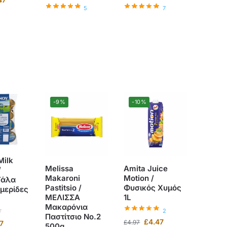
5
7
-9%
-10%
Milk
Melissa
Amita Juice
/
Makaroni
Motion /
Γάλα
Pastitsio /
Φυσικός Χυμός
μερίδες
ΜΕΛΙΣΣΑ
1L
Μακαρόνια
2
Παστίτσιο Νο.2
£
4.47
£
4.97
7
500g