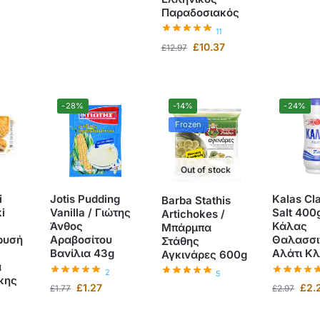
Παραδοσιακός
11
£
10.37
£
12.97
-28%
-14%
-24%
Frozen
Out of stock
i
Jotis Pudding
Kalas Cl
Barba Stathis
i
Vanilla / Γιώτης
Salt 400g
Artichokes /
Άνθος
Κάλας
Μπάρμπα
ρυσή
Αραβοσίτου
Θαλασσι
Στάθης
Βανίλια 43g
Αλάτι Κ
Αγκινάρες 600g
α
2
5
κης
£
1.27
£
2.
£
1.77
£
2.97