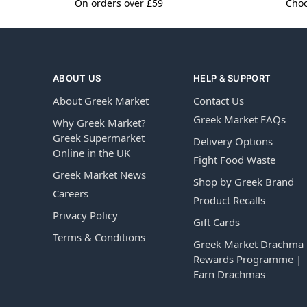
On orders over £59
Choo
ABOUT US
HELP & SUPPORT
About Greek Market
Contact Us
Greek Market FAQs
Why Greek Market?
Greek Supermarket
Delivery Options
Online in the UK
Fight Food Waste
Greek Market News
Shop by Greek Brand
Careers
Product Recalls
Privacy Policy
Gift Cards
Terms & Conditions
Greek Market Drachma
Rewards Programme |
Earn Drachmas