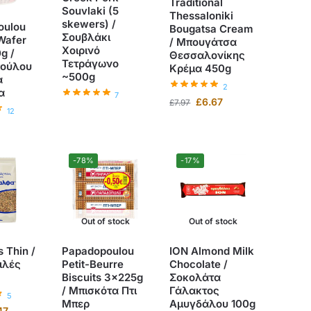
Traditional
Souvlaki (5
Thessaloniki
skewers) /
oulou
Bougatsa Cream
Σουβλάκι
Wafer
/ Μπουγάτσα
Χοιρινό
g /
Θεσσαλονίκης
Τετράγωνο
ούλου
Κρέμα 450g
~500g
α
2
α
7
£
6.67
£
7.97
12
-78%
-17%
Out of stock
Out of stock
s Thin /
Papadopoulou
ION Almond Milk
ιλές
Petit-Beurre
Chocolate /
Biscuits 3x225g
Σοκολάτα
/ Μπισκότα Πτι
Γάλακτος
5
Μπερ
Αμυγδάλου 100g
47