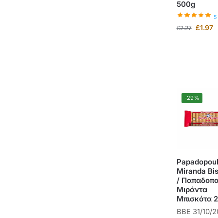
500g
5
£
1.97
£
2.27
-29%
Papadopou
Miranda Bis
/ Παπαδοπ
Μιράντα
Μπισκότα 
BBE 31/10/