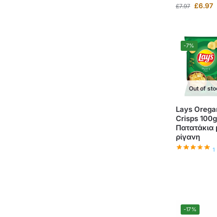
£
6.97
£
7.97
-7%
Out of st
Lays Orega
Crisps 100g
Πατατάκια 
ρίγανη
1
-17%