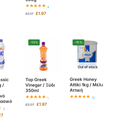
4
£
1.97
£
2.17
-13%
-15%
Out of stock
Greek Honey
assic
Top Greek
Attiki 1kg / Μέλι
 /
Vinegar / Ξύδι
Αττική
350ml
νό
13
1
λασικό
£
1.97
£
2.27
3
27