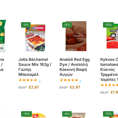
-9%
-9%
-13%
ock
no
Jotis Béchamel
Anatoli Red Egg
Kyknos 
 /
Sauce Mix 162g /
Dye / Ανατολή
tomatoes
με
Γιώτης
Κόκκινη Βαφή
Κύκνος
Μπεσαμέλ
Αυγών
Τριμμένε
τομάτες
4
5
£
2.97
£
2.97
£
3.27
£
3.27
£
1.
£
2.27
-10%
-8%
-17%