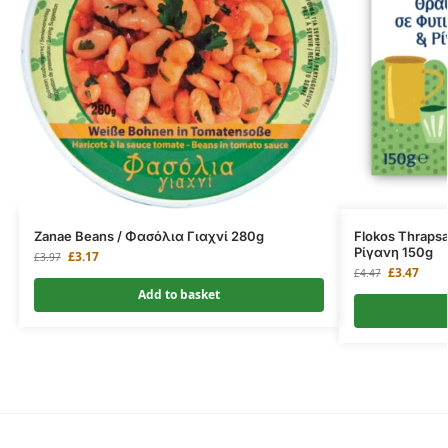
Zanae Beans / Φασόλια Γιαχνί 280g
Flokos Thraps
Ρίγανη 150g
£
3.17
£
3.97
£
3.47
£
4.47
Add to basket