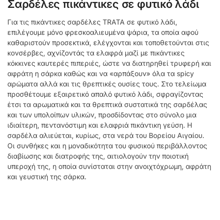
Σαρδέλες πικάντικες σε φυτικό λάδι
Για τις πικάντικες σαρδέλες TRATA σε φυτικό λάδι,
επιλέγουμε μόνο φρεσκοαλιευμένα ψάρια, τα οποία αφού
καθαριστούν προσεκτικά, ελέγχονται και τοποθετούνται στις
κονσέρβες, αχνίζοντάς τα ελαφρά μαζί με πικάντικες
κόκκινες καυτερές πιπεριές, ώστε να διατηρηθεί τρυφερή και
αφράτη η σάρκα καθώς και να «αρπάξουν» όλα τα spicy
αρώματα αλλά και τις θρεπτικές ουσίες τους. Στο τελείωμα
προσθέτουμε εξαιρετικό απαλό φυτικό λάδι, σφραγίζοντας
έτσι τα αρωματικά και τα θρεπτικά συστατικά της σαρδέλας
και των υπολοίπων υλικών, προσδίδοντας στο σύνολο μια
ιδιαίτερη, πεντανόστιμη και ελαφριά πικάντικη γεύση. H
σαρδέλα αλιεύεται, κυρίως, στα νερά του Βορείου Αιγαίου.
Οι συνθήκες και η μοναδικότητα του φυσικού περιβάλλοντος
διαβίωσης και διατροφής της, αιτιολογούν την ποιοτική
υπεροχή της, η οποία συνίσταται στην ανοιχτόχρωμη, αφράτη
και γευστική της σάρκα.