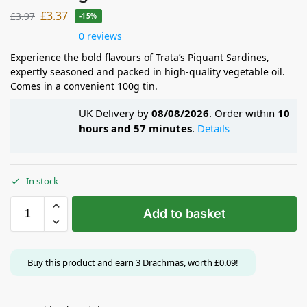
£
3.37
£
3.97
-15%
0 reviews
Experience the bold flavours of Trata’s Piquant Sardines,
expertly seasoned and packed in high-quality vegetable oil.
Comes in a convenient 100g tin.
UK Delivery by
08/08/2026
. Order within
10
hours and 57 minutes
.
Details
In stock
Add to basket
Buy this product and earn
3
Drachmas, worth
£
0.09
!