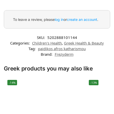
To leave a review, please
log in
or
create an account
.
SKU:
5202888101144
Categories:
Children's Health
,
Greek Health & Beauty
Tag:
paidikos afros katharismou
Brand:
Frezyderm
Greek products you may also like
-14%
-13%