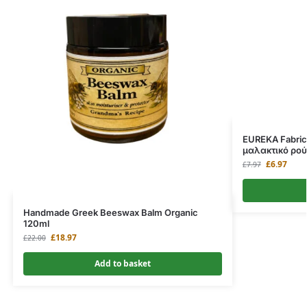
EUREKA Fabric
μαλακτικό ρο
£
6.97
£
7.97
Handmade Greek Beeswax Balm Organic
120ml
£
18.97
£
22.00
Add to basket