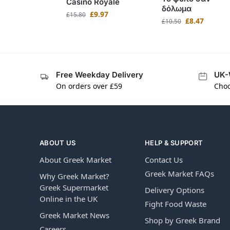
Casino Royale
δόλωμα
£
9.97
£
15.80
£
8.47
£
10.50
Free Weekday Delivery
UK-
On orders over £59
Choo
ABOUT US
HELP & SUPPORT
About Greek Market
Contact Us
Greek Market FAQs
Why Greek Market?
Greek Supermarket
Delivery Options
Online in the UK
Fight Food Waste
Greek Market News
Shop by Greek Brand
Careers