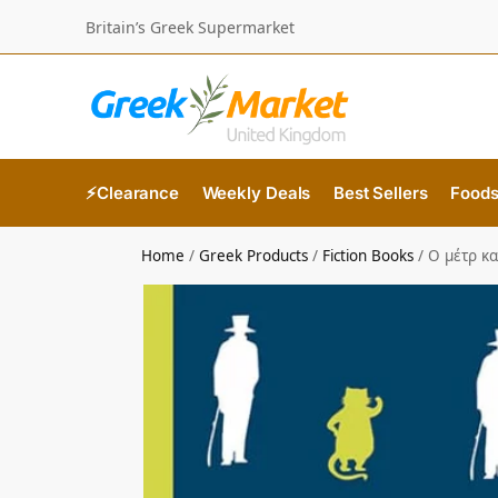
Britain’s Greek Supermarket
⚡Clearance
Weekly Deals
Best Sellers
Food
Home
/
Greek Products
/
Fiction Books
/
Ο μέτρ κ