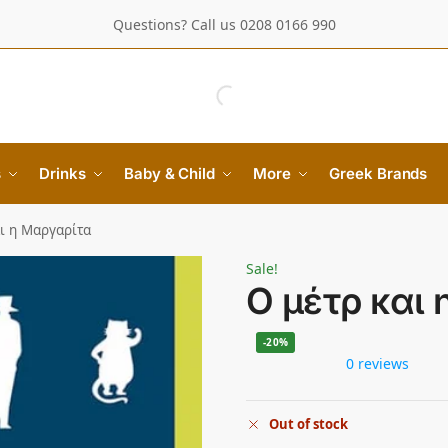
Questions? Call us 0208 0166 990
s
Drinks
Baby & Child
More
Greek Brands
αι η Μαργαρίτα
Sale!
Ο μέτρ και
-20%
0 reviews
Out of stock