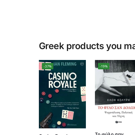
Greek products you may
-37%
-19%
To φύλο σαν