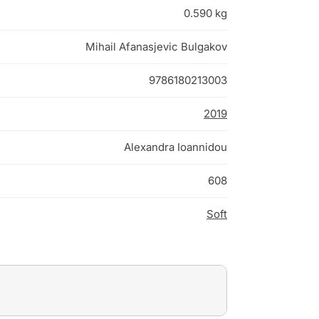
0.590 kg
Mihail Afanasjevic Bulgakov
9786180213003
2019
Alexandra Ioannidou
608
Soft