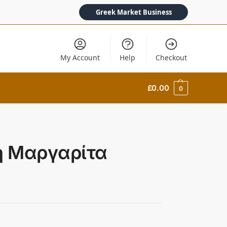
Greek Market Business
My Account
Help
Checkout
£
0.00
0
 η Μαργαρίτα