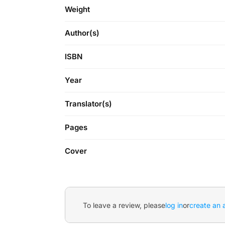
Weight
Author(s)
ISBN
Year
Translator(s)
Pages
Cover
To leave a review, please
log in
or
create an 