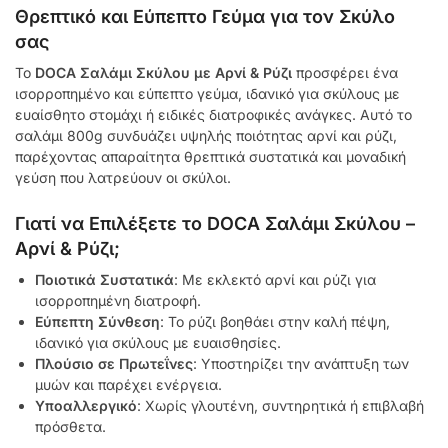
Θρεπτικό και Εύπεπτο Γεύμα για τον Σκύλο
σας
Το
DOCA Σαλάμι Σκύλου με Αρνί & Ρύζι
προσφέρει ένα
ισορροπημένο και εύπεπτο γεύμα, ιδανικό για σκύλους με
ευαίσθητο στομάχι ή ειδικές διατροφικές ανάγκες. Αυτό το
σαλάμι 800g συνδυάζει υψηλής ποιότητας αρνί και ρύζι,
παρέχοντας απαραίτητα θρεπτικά συστατικά και μοναδική
γεύση που λατρεύουν οι σκύλοι.
Γιατί να Επιλέξετε το DOCA Σαλάμι Σκύλου –
Αρνί & Ρύζι;
Ποιοτικά Συστατικά
: Με εκλεκτό αρνί και ρύζι για
ισορροπημένη διατροφή.
Εύπεπτη Σύνθεση
: Το ρύζι βοηθάει στην καλή πέψη,
ιδανικό για σκύλους με ευαισθησίες.
Πλούσιο σε Πρωτεΐνες
: Υποστηρίζει την ανάπτυξη των
μυών και παρέχει ενέργεια.
Υποαλλεργικό
: Χωρίς γλουτένη, συντηρητικά ή επιβλαβή
πρόσθετα.